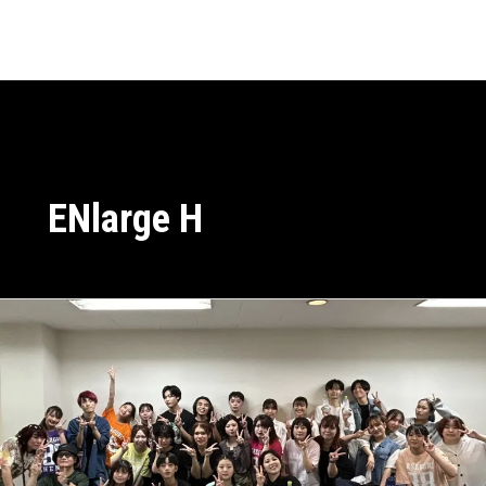
内
Main
容
Men
を
ス
キ
ッ
プ
ENlarge H
ト
リ
ア
ス
文
化