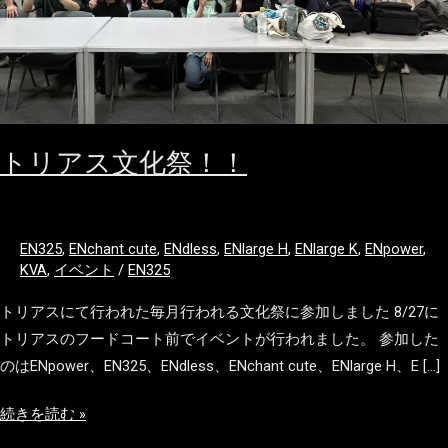
祭！！
トリアス文化祭！！
EN325
,
ENchant cute
,
ENdless
,
ENlarge H
,
ENlarge K
,
ENpower
,
KVA
,
イベント
/
EN325
トリアスにて行われた毎月行われる文化祭に参加しました 8/27に
トリアスのフードコート前でイベントが行われました。 参加した
のはENpower、EN325、ENdless、ENchant cute、ENlarge H、E […]
続きを読む »